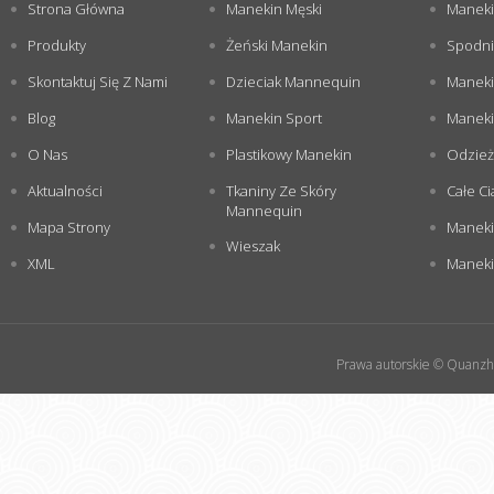
Strona Główna
Manekin Męski
Maneki
Produkty
Żeński Manekin
Spodni
Skontaktuj Się Z Nami
Dzieciak Mannequin
Maneki
Blog
Manekin Sport
Maneki
O Nas
Plastikowy Manekin
Odzież
Aktualności
Tkaniny Ze Skóry
Całe Ci
Mannequin
Mapa Strony
Maneki
Wieszak
XML
Manekin
Prawa autorskie © Quanzho