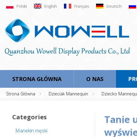
Polski
English
Français
Deutsch
STRONA GŁÓWNA
O NAS
PR
Strona Główna
Dzieciak Mannequin
Dziecko Mannequ
Categories
tanie używane dziecko manekin do
wyświe
Manekin męski