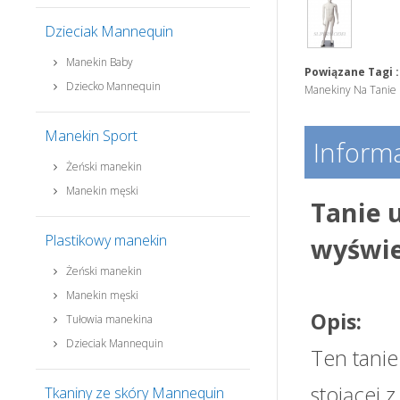
Dzieciak Mannequin
Manekin Baby
Powiązane Tagi :
Dziecko Mannequin
Manekiny Na Tanie
Manekin Sport
Informa
Żeński manekin
Manekin męski
Tanie 
Plastikowy manekin
wyświe
Żeński manekin
Manekin męski
Opis:
Tułowia manekina
Dzieciak Mannequin
Ten tanie
stojącej 
Tkaniny ze skóry Mannequin