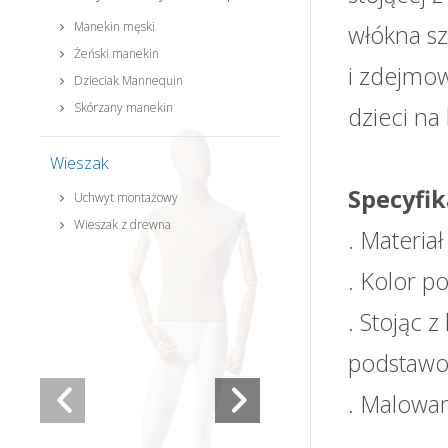
Manekin męski
włókna sz
Żeński manekin
i zdejmo
Dzieciak Mannequin
Skórzany manekin
dzieci na
Wieszak
Specyfik
Uchwyt montażowy
Wieszak z drewna
. Materia
. Kolor p
. Stojąc 
podstaw
. Malowan