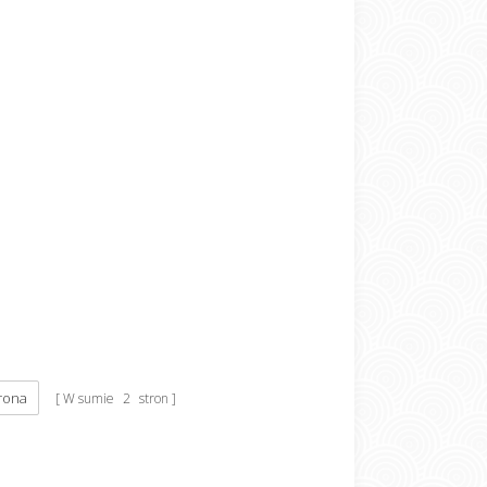
rona
W sumie
2
stron