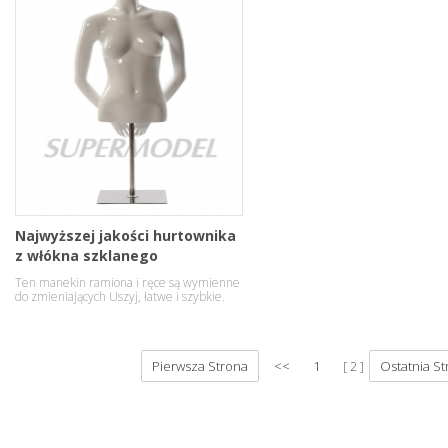
Najwyższej jakości hurtownika
z włókna szklanego
regulowana pół ciała manekin
Ten manekin ramiona i ręce są wymienne
z głowy
do zmieniających Uszyj, łatwe i szybkie.
Pierwsza Strona
<<
1
Ostatnia St
2