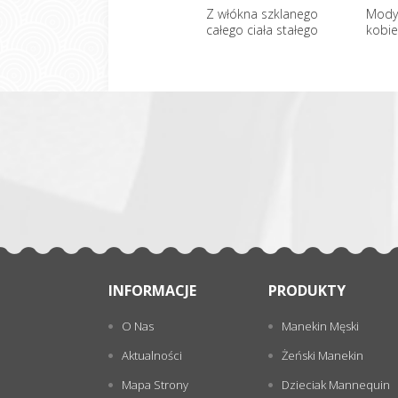
Z włókna szklanego
Mody 
całego ciała stałego
kobie
kobieta manekiny
sprz
一
hurtownia
张
INFORMACJE
PRODUKTY
O Nas
Manekin Męski
Aktualności
Żeński Manekin
Mapa Strony
Dzieciak Mannequin