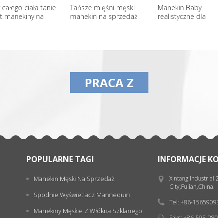
całego ciała tanie
Tańsze mięśni męski
Manekin Baby
t manekiny na
manekin na sprzedaż
realistyczne dla
edaż
wyświetlacza
PRACA Z
POPULARNE TAGI
INFORMACJE K
Manekin Męski Na Sprzedaż
Xintang Industrial
City,Fujian,China.
Spodnie Wyświetlacz Mannequin
Tel: +86-156590
Manekiny Męskie Z Włókna Szklanego
Faks: +86-595-28