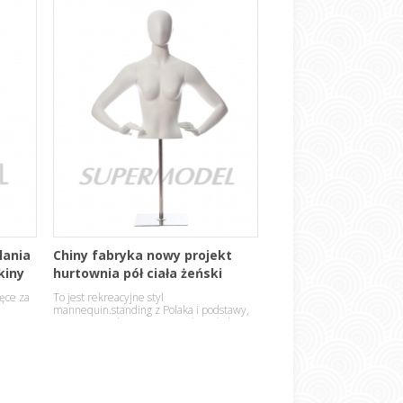
lania
Chiny fabryka nowy projekt
kiny
hurtownia pół ciała żeński
manekin stojak
ęce za
To jest rekreacyjne styl
mannequin.standing z Polaka i podstawy,
całą powierzchnię w Matowy biały kolor i
styl jest żeński manekin z głowy.