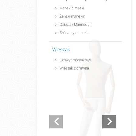
Manekin męski
Żeński manekin
Dzieciak Mannequin
Skórzany manekin
Wieszak
Uchwyt montażowy
Wieszak z drewna