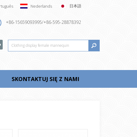
日本語
rtuguês
Nederlands
+86-15659093995/+86-595-28878392
SKONTAKTUJ SIĘ Z NAMI