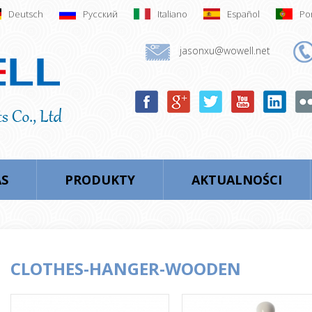
Deutsch
Русский
Italiano
Español
Po
jasonxu@wowell.net
AS
PRODUKTY
AKTUALNOŚCI
CLOTHES-HANGER-WOODEN