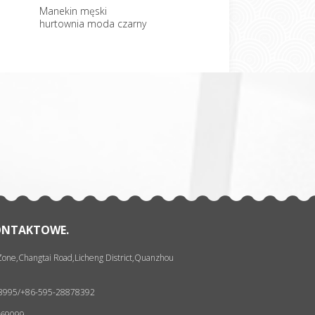
Manekin męski
Tanie Headless manekin
Seks
hurtownia moda czarny
mężczyzna na sprzedaż
mane
wyśw
一
张
ONTAKTOWE.
 Zone,Changtai Road,Licheng District,Quanzhou
93995/+86-595-28878392
069099