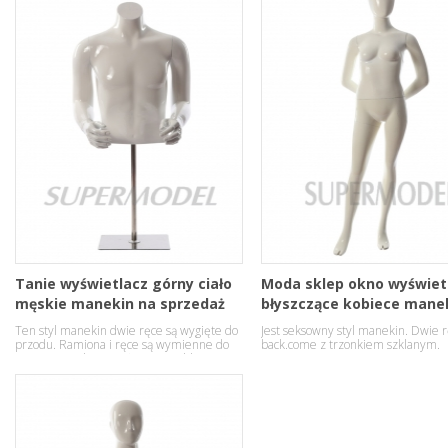
Tanie wyświetlacz górny ciało
Moda sklep okno wyświet
męskie manekin na sprzedaż
błyszczące kobiece mane
Ten styl manekin dwie ręce są wygięte do
Jest seksowny styl manekin. Dwie r
przodu. Ramiona i ręce są wymienne do
back.come z trzonkiem szklanym.
zmieniających Uszyj, łatwe i szybkie.