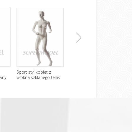
下
Sport styl kobiet z
Moda styl tańsze męski
Unik
owny
włókna szklanego tenis
manekin na sprzedaż
bezg
zący
Mannequin
Mann
一
张