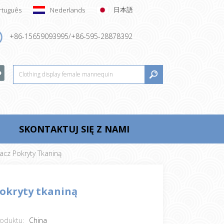
日本語
rtuguês
Nederlands
+86-15659093995/+86-595-28878392
SKONTAKTUJ SIĘ Z NAMI
acz Pokryty Tkaniną
pokryty tkaniną
oduktu:
China