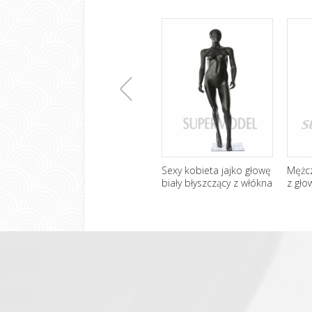
上
Sexy kobieta jajko głowę
Mężc
biały błyszczący z włókna
z gło
szklanego Mannequin
一
张