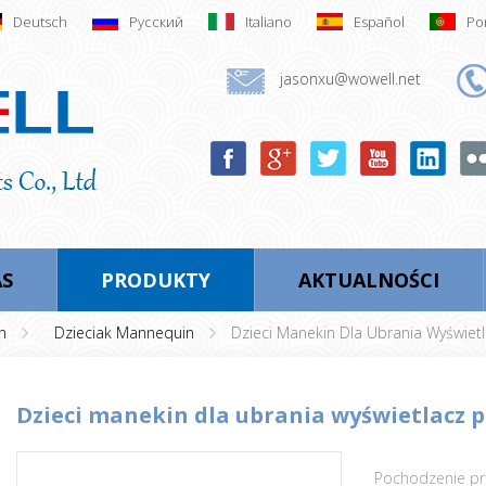
Deutsch
Русский
Italiano
Español
Po
jasonxu@wowell.net
AS
PRODUKTY
AKTUALNOŚCI
n
Dzieciak Mannequin
Dzieci Manekin Dla Ubrania Wyświetl
dzieci manekin dla ubrania wyświetlacz 
Pochodzenie pr