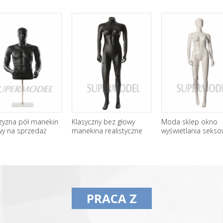
zyzna pół manekin
Klasyczny bez głowy
Moda sklep okno
wy na sprzedaż
manekina realistyczne
wyświetlania seks
promocja
streszczenie błyszc
kobiece manekiny
PRACA Z