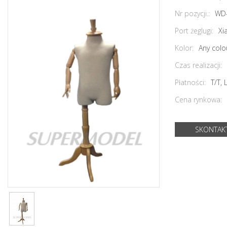
Nr pozycji.:
WD
Port żeglugi:
Xi
Kolor:
Any colo
Czas realizacji:
Płatności:
T/T,
Cena rynkowa:
SKONTAKT