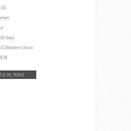
-33
amen
ur
30 days
 L/C,Western Union
$38
UJ SIĘ TERAZ