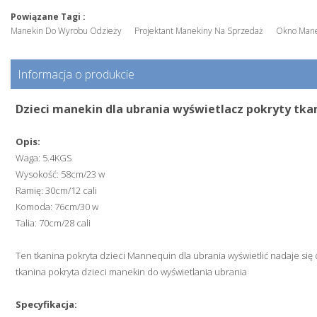
Powiązane Tagi :
Manekin Do Wyrobu Odzieży
Projektant Manekiny Na Sprzedaż
Okno Mane
Informacja o produkcie
Dzieci manekin dla ubrania wyświetlacz pokryty tka
Opis:
Waga: 5.4KGS
Wysokość: 58cm/23 w
Ramię: 30cm/12 cali
Komoda: 76cm/30 w
Talia: 70cm/28 cali
Ten tkanina pokryta dzieci Mannequin dla ubrania wyświetlić nadaje się d
tkanina pokryta dzieci manekin do wyświetlania ubrania
Specyfikacja: