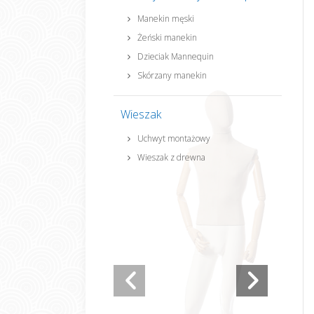
Manekin męski
Żeński manekin
Dzieciak Mannequin
Skórzany manekin
Wieszak
Uchwyt montażowy
Wieszak z drewna