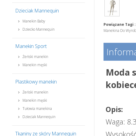
Dzieciak Mannequin
Manekin Baby
Powiązane Tagi :
Dziecko Mannequin
Manekina Do Wyrob
Manekin Sport
Informa
Żeński manekin
Manekin męski
Moda s
Plastikowy manekin
kobiec
Żeński manekin
Manekin męski
Opis:
Tułowia manekina
Dzieciak Mannequin
Waga: 8.
Wysokość
Tkaniny ze skóry Mannequin