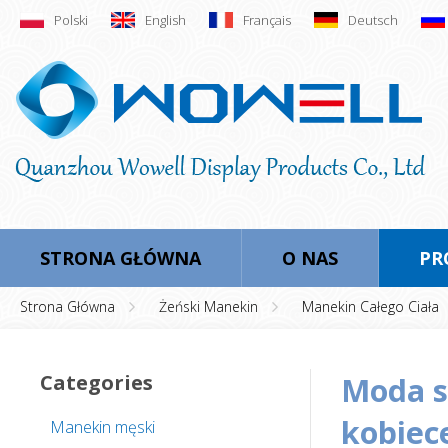
Polski
English
Français
Deutsch
STRONA GŁÓWNA
O NAS
PR
Strona Główna
Żeński Manekin
Manekin Całego Ciała
Categories
moda sklep okno wyświetlania błyszczące
kobiec
Manekin męski