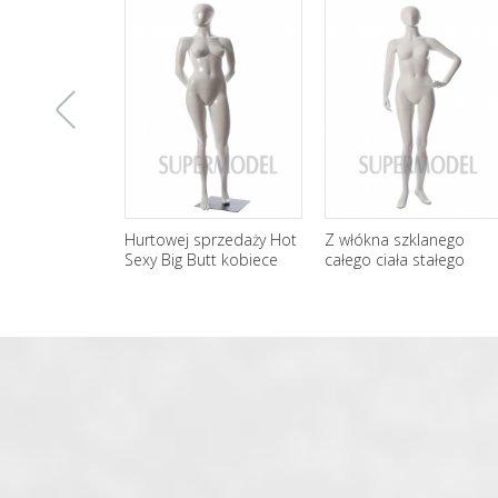
上
Hurtowej sprzedaży Hot
Z włókna szklanego
Sexy Big Butt kobiece
całego ciała stałego
manekin do wyświetlania
kobieta manekiny
一
okna
hurtownia
张