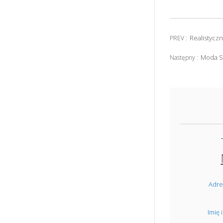
Realistycz
PREV :
Moda S
Następny :
Adre
Imię 