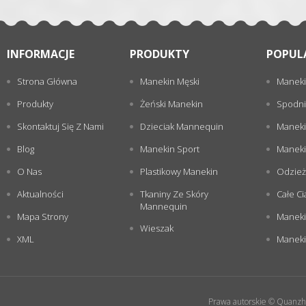
INFORMACJE
PRODUKTY
POPUL
Strona Główna
Manekin Męski
Maneki
Produkty
Żeński Manekin
Spodni
Skontaktuj Się Z Nami
Dzieciak Mannequin
Maneki
Blog
Manekin Sport
Maneki
O Nas
Plastikowy Manekin
Odzież
Aktualności
Tkaniny Ze Skóry
Całe Ci
Mannequin
Mapa Strony
Maneki
Wieszak
XML
Manekin
Prawa autorskie © Quanzho