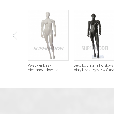
上
Wysokiej klasy
Sexy kobieta jajko głowę
Hurto
niestandardowe z
biały błyszczący z włókna
Sexy 
włókna szklanego
szklanego Mannequin
manek
一
streszczenie Mannequin
okna
kobiece ciało
张