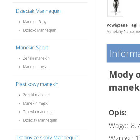
Dzieciak Mannequin
Manekin Baby
Powiązane Tagi :
Dziecko Mannequin
Manekiny Na Sprze
Manekin Sport
Informa
Żeński manekin
Manekin męski
Mody o
Plastikowy manekin
manek
Żeński manekin
Manekin męski
Opis:
Tułowia manekina
Dzieciak Mannequin
Waga: 8.
Wzrost: 
Tkaniny ze skóry Mannequin