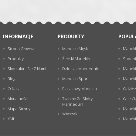
INFORMACJE
PRODUKTY
POPUL
Strona Główna
Manekin Męski
Maneki
Produkty
Żeński Manekin
Spodni
Skontaktuj Się Z Nami
Dzieciak Mannequin
Maneki
Blog
Manekin Sport
Maneki
O Nas
Plastikowy Manekin
Odzież
Aktualności
Tkaniny Ze Skóry
Całe Ci
Mannequin
Mapa Strony
Maneki
Wieszak
XML
Manekin