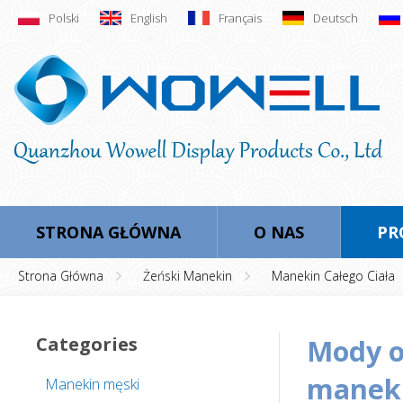
Polski
English
Français
Deutsch
STRONA GŁÓWNA
O NAS
PR
Strona Główna
Żeński Manekin
Manekin Całego Ciała
Categories
mody okno wyświetlania kobiece głowy
maneki
Manekin męski