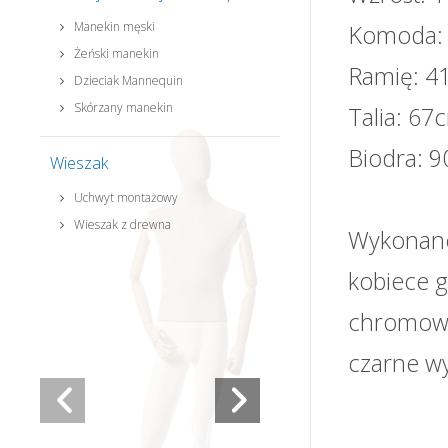
Manekin męski
Komoda:
Żeński manekin
Ramię: 41
Dzieciak Mannequin
Skórzany manekin
Talia: 67
Biodra: 
Wieszak
Uchwyt montażowy
Wieszak z drewna
Wykonane
kobiece g
chromowan
czarne wy