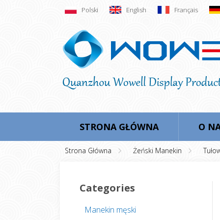
Polski
English
Français
STRONA GŁÓWNA
O N
Strona Główna
Żeński Manekin
Tuło
Categories
Manekin męski