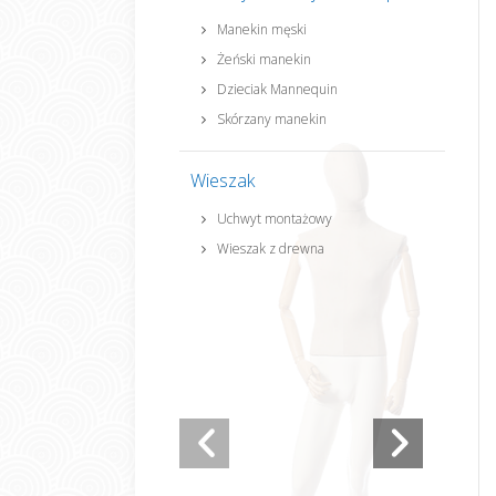
Manekin męski
Żeński manekin
Dzieciak Mannequin
Skórzany manekin
Wieszak
Uchwyt montażowy
Wieszak z drewna