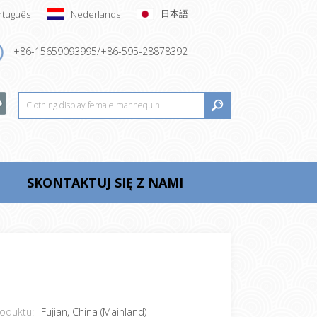
日本語
rtuguês
Nederlands
+86-15659093995/+86-595-28878392
SKONTAKTUJ SIĘ Z NAMI
oduktu:
Fujian, China (Mainland)