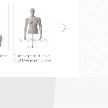
下
biece
Sukienka postaci kobiet
Najwyższej jakości
Nies
biust Mannequin tułowia
hurtownika z włókna
wytr
szklanego regulowana
szkl
一
pół ciała manekin z
ciał
głowy
张