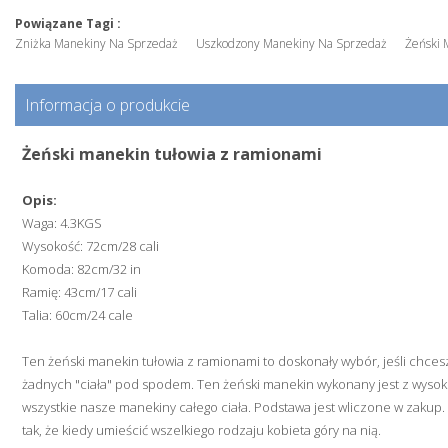
Powiązane Tagi :
Zniżka Manekiny Na Sprzedaż
Uszkodzony Manekiny Na Sprzedaż
Żeński 
Informacja o produkcie
Żeński manekin tułowia z ramionami
Opis:
Waga: 4.3KGS
Wysokość: 72cm/28 cali
Komoda: 82cm/32 in
Ramię: 43cm/17 cali
Talia: 60cm/24 cale
Ten żeński manekin tułowia z ramionami to doskonały wybór, jeśli chces
żadnych "ciała" pod spodem. Ten żeński manekin wykonany jest z wysoki
wszystkie nasze manekiny całego ciała. Podstawa jest wliczone w zakup. T
tak, że kiedy umieścić wszelkiego rodzaju kobieta góry na nią.