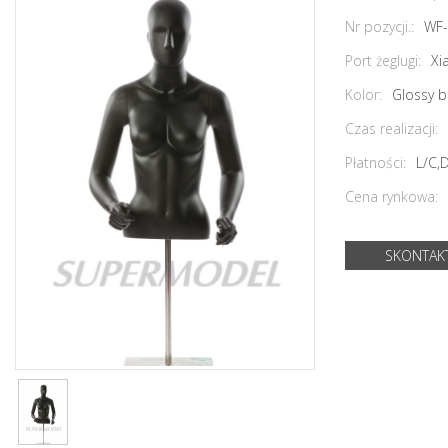
Nr pozycji.:
WF-
Port żeglugi:
Xi
Kolor:
Glossy b
Czas realizacji:
Płatności:
L/C,
Cena rynkowa:
SKONTAKT