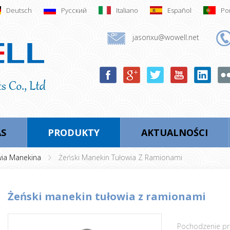
Deutsch
Русский
Italiano
Español
Po
jasonxu@wowell.net
AS
PRODUKTY
AKTUALNOŚCI
wia Manekina
Żeński Manekin Tułowia Z Ramionami
żeński manekin tułowia z ramionami
Pochodzenie pr