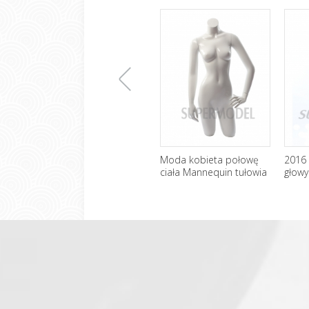
上
Moda kobieta połowę
2016 
ciała Mannequin tułowia
głowy
sprz
一
张