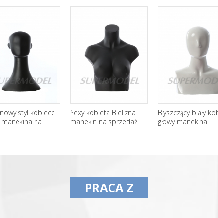
nowy styl kobiece
Sexy kobieta Bielizna
Błyszczący biały ko
 manekina na
manekin na sprzedaż
głowy manekina
edaż
PRACA Z