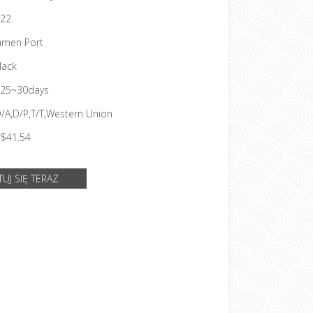
22
amen Port
lack
25~30days
D/A,D/P,T/T,Western Union
$41.54
UJ SIĘ TERAZ