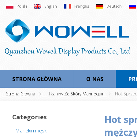
Polski
English
Français
Deutsch
STRONA GŁÓWNA
O NAS
PR
Strona Główna
Tkaniny Ze Skóry Mannequin
Hot Sprzed
Categories
hot sprzedaż tkaniny objęte manekin
mężczy
Manekin męski