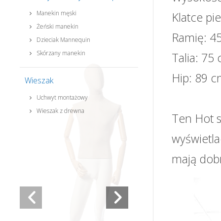
Manekin męski
Klatce pi
Żeński manekin
Ramię: 4
Dzieciak Mannequin
Skórzany manekin
Talia: 75
Hip: 89 
Wieszak
Uchwyt montażowy
Wieszak z drewna
Ten Hot 
wyświetla
mają dobr