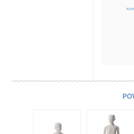
Kom
PO