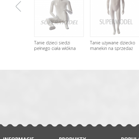
上
Tanie dzieci siedzi
Tanie używane dziecko
pełnego ciała włókna
manekin na sprzedaż
szklanego manekiny na
一
sprzedaż
张