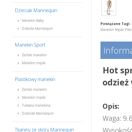
Dzieciak Mannequin
Manekin Baby
Powiązane Tagi :
Dziecko Mannequin
Manekin Męski Pokr
Manekin Sport
Informa
Żeński manekin
Manekin męski
Hot sp
Plastikowy manekin
odzież
Żeński manekin
Manekin męski
Opis:
Tułowia manekina
Dzieciak Mannequin
Waga: 9.
Wysokość
Tkaniny ze skóry Mannequin