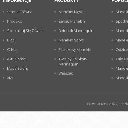
INFORMACJE
PRODUKTY
POPUL
Strona Główna
Manekin Męski
Maneki
Produkty
Żeński Manekin
Spodni
Skontaktuj Się Z Nami
Dzieciak Mannequin
Maneki
Blog
Manekin Sport
Maneki
O Nas
Plastikowy Manekin
Odzież
Aktualności
Tkaniny Ze Skóry
Całe Ci
Mannequin
Mapa Strony
Maneki
Wieszak
XML
Manekin
Prawa autorskie © Quanzho