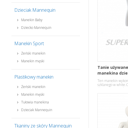
Dzieciak Mannequin
Manekin Baby
Dziecko Mannequin
Manekin Sport
Żeński manekin
Manekin męski
Tanie używane
manekina dzie
Plastikowy manekin
Ten manekin wykon
szklanego w white.
Żeński manekin
drewnianego podło
Manekin męski
Tułowia manekina
Dzieciak Mannequin
Tkaniny ze skóry Mannequin