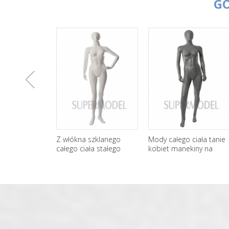
G
上
Z włókna szklanego
Mody całego ciała tanie
całego ciała stałego
kobiet manekiny na
kobieta manekiny
sprzedaż
一
hurtownia
张