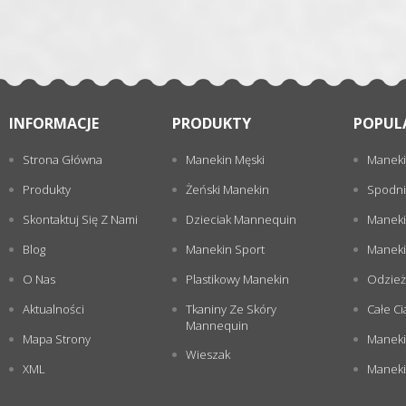
INFORMACJE
PRODUKTY
POPUL
Strona Główna
Manekin Męski
Maneki
Produkty
Żeński Manekin
Spodni
Skontaktuj Się Z Nami
Dzieciak Mannequin
Maneki
Blog
Manekin Sport
Maneki
O Nas
Plastikowy Manekin
Odzież
Aktualności
Tkaniny Ze Skóry
Całe Ci
Mannequin
Mapa Strony
Maneki
Wieszak
XML
Manekin