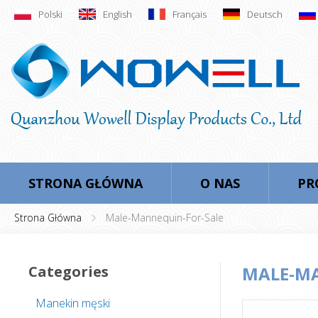
Polski
English
Français
Deutsch
STRONA GŁÓWNA
O NAS
PR
Strona Główna
Male-Mannequin-For-Sale
Categories
MALE-MA
Manekin męski