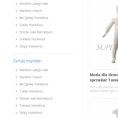
Manekin całego ciała
Manekin mięśni
Bez głowy manekina
Tułów manekina
Niższe ciała Mannequin
Tułowia manekina
Stopy manekina
Żeński manekin
Manekin całego ciała
Moda dla dzie
Manekin mięśni
sprzedaż Tani
Bez głowy manekina
Ten cute dziecko m
włókna szklanego o 
Tułów manekina
powierzchni kolor w 
Niższe ciała Mannequin
Tułowia manekina
Stopy manekina