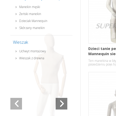
Manekin męski
Żeński manekin
Dzieciak Mannequin
Skórzany manekin
Wieszak
Dzieci tanie pe
Uchwyt montażowy
Mannequin sie
Wieszak z drewna
Ten manekina w bły
posiedzeniu pose.
ramiona i ręce do ob