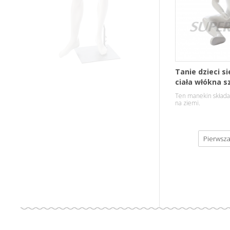
Tanie dzieci s
ciała włókna 
manekiny na s
Ten manekin składa s
na ziemi.
Pierwsza