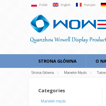
Polski
English
Français
STRONA GŁÓWNA
O N
Strona Główna
Manekin Męski
Tułow
Categories
Manekin męski