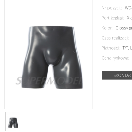
Nr pozycji.:
WD
Port żeglugi:
Xi
Kolor:
Glossy g
Czas realizacji:
Płatności:
T/T,
Cena rynkowa:
SKONTAKT