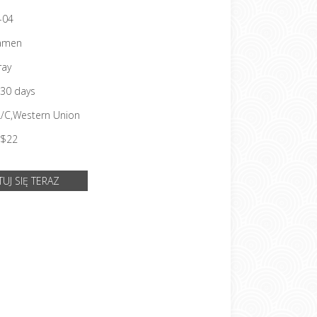
-04
amen
ray
30 days
 L/C,Western Union
$22
UJ SIĘ TERAZ