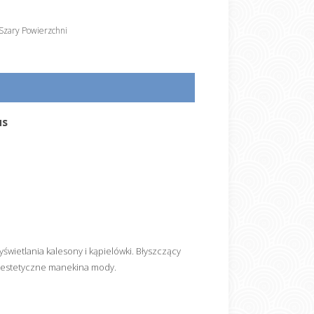
Szary Powierzchni
us
świetlania kalesony i kąpielówki. Błyszczący
c estetyczne manekina mody.