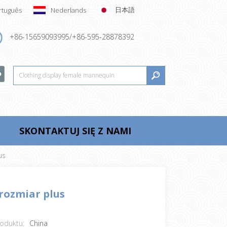
日本語
rtuguês
Nederlands
+86-15659093995/+86-595-28878392
SKONTAKTUJ SIĘ Z NAMI
us
rozmiar plus
oduktu:
China