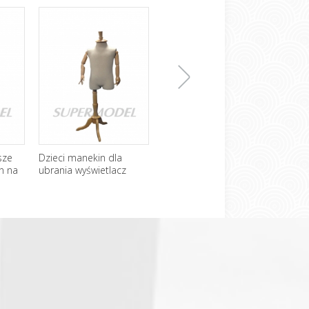
下
sze
Dzieci manekin dla
Chiny fabryka nowy
Niższ
n na
ubrania wyświetlacz
projekt hurtownia pół
mane
pokryty tkaniną
ciała żeński manekin
一
stojak
张