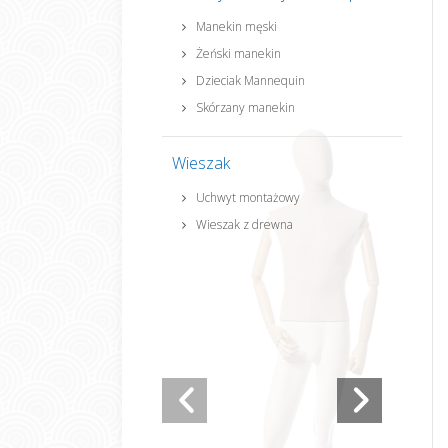
Manekin męski
Żeński manekin
Dzieciak Mannequin
Skórzany manekin
Wieszak
Uchwyt montażowy
Wieszak z drewna