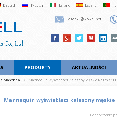
Deutsch
Русский
Italiano
Español
Po
jasonxu@wowell.net
AS
PRODUKTY
AKTUALNOŚCI
ia Manekina
Mannequin Wyświetlacz Kalesony Męskie Rozmiar Pl
mannequin wyświetlacz kalesony męskie 
Pochodzenie pr