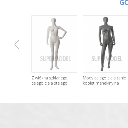
G
上
Z włókna szklanego
Mody całego ciała tanie
całego ciała stałego
kobiet manekiny na
kobieta manekiny
sprzedaż
一
hurtownia
张