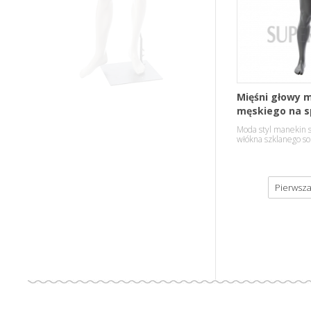
Mięśni głowy 
męskiego na s
Moda styl manekin s
włókna szklanego sol
Pierwsza