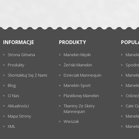
INFORMACJE
PRODUKTY
POPUL
Strona Główna
Manekin Męski
Maneki
Produkty
Żeński Manekin
Spodni
Skontaktuj Się Z Nami
Dzieciak Mannequin
Maneki
Blog
Manekin Sport
Maneki
O Nas
Plastikowy Manekin
Odzież
Aktualności
Tkaniny Ze Skóry
Całe Ci
Mannequin
Mapa Strony
Maneki
Wieszak
XML
Manekin