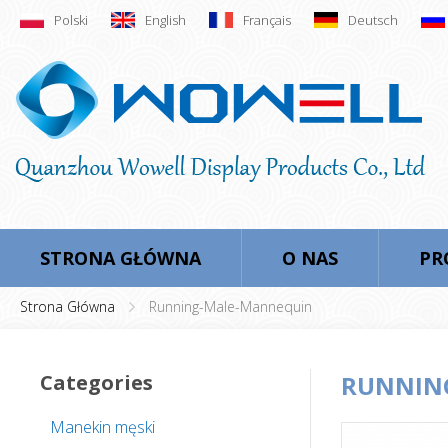
Polski
English
Français
Deutsch
STRONA GŁÓWNA
O NAS
PR
Strona Główna
Running-Male-Mannequin
Categories
RUNNIN
Manekin męski