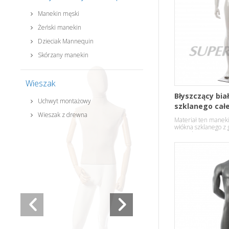
Manekin męski
Żeński manekin
Dzieciak Mannequin
Skórzany manekin
Wieszak
Błyszczący bia
Uchwyt montażowy
szklanego całe
Wieszak z drewna
manekin
Materiał ten maneki
włókna szklanego z 
pose.abstract przyst
wyświetlacz.