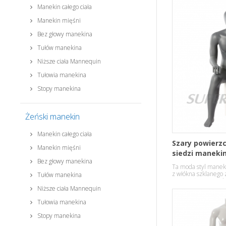
Manekin całego ciała
Manekin mięśni
Bez głowy manekina
Tułów manekina
Niższe ciała Mannequin
Tułowia manekina
Stopy manekina
Żeński manekin
Manekin całego ciała
Szary powierzc
Manekin mięśni
siedzi maneki
Bez głowy manekina
Ta moda styl maneki
z włókna szklanego z
Tułów manekina
pozie. Głowy w pięk
projektu.
Niższe ciała Mannequin
Tułowia manekina
Stopy manekina