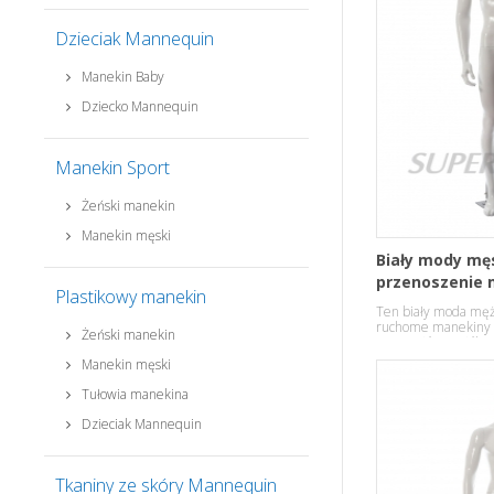
Dzieciak Mannequin
Manekin Baby
Dziecko Mannequin
Manekin Sport
Żeński manekin
Manekin męski
Biały mody mę
przenoszenie 
Plastikowy manekin
sprzedaż
Ten biały moda męż
ruchome manekiny 
Żeński manekin
materiałów z włókna
Manekin męski
Tułowia manekina
Dzieciak Mannequin
Tkaniny ze skóry Mannequin